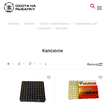
Главная
-
Каталог
-
Охота и самооборона
-
Снаряжение для
патронов
-
Капсюли
Капсюли
Фильтр