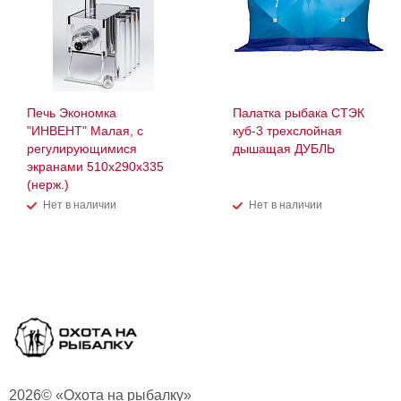
Печь Экономка
Палатка рыбака СТЭК
"ИНВЕНТ" Малая, с
куб-3 трехслойная
регулирующимися
дышащая ДУБЛЬ
экранами 510х290х335
(нерж.)
Нет в наличии
Нет в наличии
2026© «Охота на рыбалку»