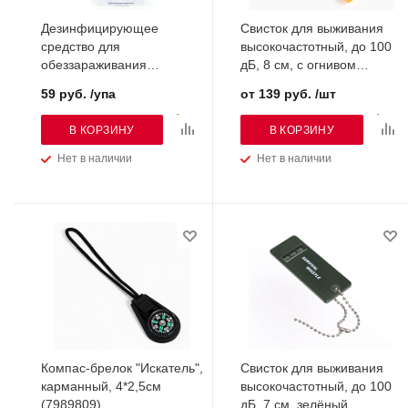
Дезинфицирующее
Свисток для выживания
средство для
высокочастотный, до 100
обеззараживания
дБ, 8 см, с огнивом
питьевой воды Хлортаб-
(10474003)
59 руб. /упа
от 139 руб. /шт
Аква-1л.(уп-10 таб.)
В КОРЗИНУ
В КОРЗИНУ
Нет в наличии
Нет в наличии
Компас-брелок "Искатель",
Свисток для выживания
карманный, 4*2,5см
высокочастотный, до 100
(7989809)
дБ, 7 см, зелёный