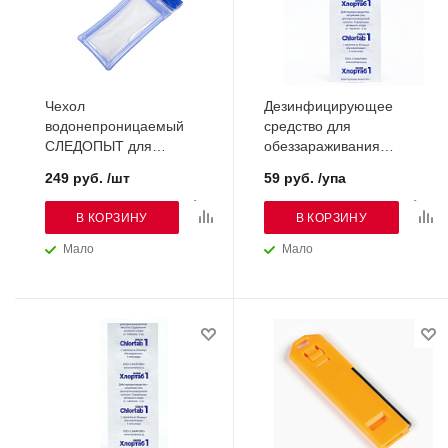
Чехол
Дезинфицирующее
водонепроницаемый
средство для
СЛЕДОПЫТ для
обеззараживания
смартфонов (PF-WP-07)
питьевой воды Хлортаб-
249 руб. /шт
59 руб. /упа
Аква-1л.(уп-10 таб.)
В КОРЗИНУ
В КОРЗИНУ
Мало
Мало