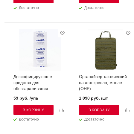
Достаточно
Достаточно
Дезинфицирующее
Органайзер тактический
средство для
на автокресло, молле
обеззараживания
(ОНР)
питьевой воды Хлортаб-
59 руб. /упа
1 090 руб. /шт
Аква-5л.(уп-10 таб.)
В КОРЗИНУ
В КОРЗИНУ
Достаточно
Достаточно