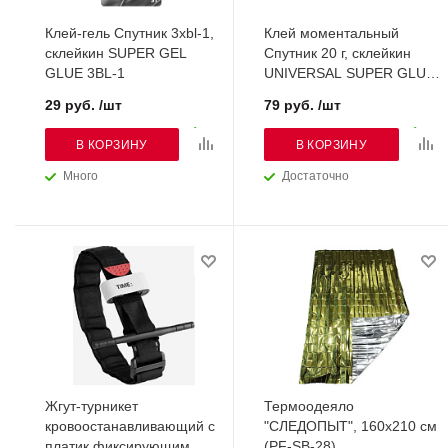
Клей-гель Спутник 3хbl-1,
Клей моментальный
склейкин SUPER GEL
Спутник 20 г, склейкин
GLUE 3BL-1
UNIVERSAL SUPER GLUE
20
29 руб. /шт
79 руб. /шт
В КОРЗИНУ
В КОРЗИНУ
Много
Достаточно
Жгут-турникет
Термоодеяло
кровоостанавливающий с
"СЛЕДОПЫТ", 160х210 см
платик.фиксирующим
(PF-SB-28)