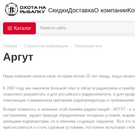
Скидки
Доставка
О компании
Ко
Каталог
Главная
-
Справочная информация
-
Производители
Аргут
Наша компания начала свою историю более 15 лет назад, когда начал
К 2007 году мы накопили большой опыт в области радиосвязи и приобр
позволило разработать и для российского радиолюбителя, и для проф
отвечающие современным критериям радиоаппаратуры и требованиям 
Вскоре появилось и название этой линейки радиостанций - АРГУТ - в 
настроением, задаёт природе определённые погодные условия, выраж
кипящими водоворотами, но и обилием сходящих ледников. Всё это по
приспособиться к столь суровым условиям, постоянно испытывая себя 