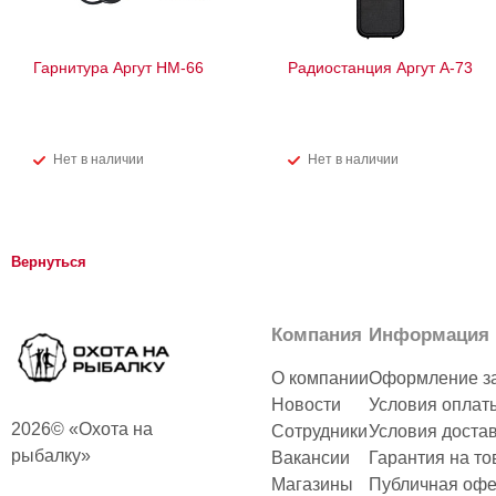
Гарнитура Аргут HM-66
Радиостанция Аргут А-73
Нет в наличии
Нет в наличии
Вернуться
Компания
Информация
О компании
Оформление з
Новости
Условия оплат
2026© «Охота на
Сотрудники
Условия доста
рыбалку»
Вакансии
Гарантия на то
Магазины
Публичная офе