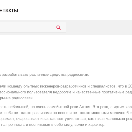
нтакты
а разрабатывать различные средства радиосвязи.
ели команду опытных инженеров-разработчиков и специалистов, что в 2
ессионального пользователя недорогие и качественные портативные рад
рынка радиосвязи.
честь небольшой, но очень самобытной реки Алтая. Эта река, с ярким ха
ая себя не только разливами по весне и не только мощными молочно-бе
ражает, очаровывает и заставляет удивляться, как такая маленькая ре
на прочность и воспитывая в себе силу, волю и характер.