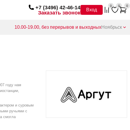
0
0
0
+7 (3496) 42-46-14
Вход
Заказать звонок
10.00-19.00, без перерывов и выходных
Ноябрьск
007 году нам
иостанции,
рактером и суровым
лыми ручьями с
ка смогла