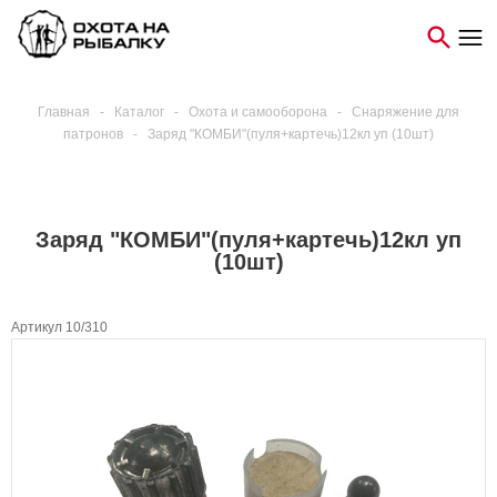
Главная
-
Каталог
-
Охота и самооборона
-
Снаряжение для
патронов
-
Заряд "КОМБИ"(пуля+картечь)12кл уп (10шт)
Заряд "КОМБИ"(пуля+картечь)12кл уп
(10шт)
Артикул 10/310