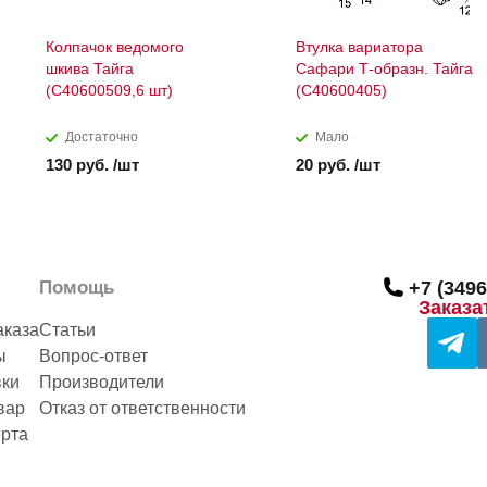
Колпачок ведомого
Втулка вариатора
шкива Тайга
Сафари Т-образн. Тайга
(C40600509,6 шт)
(С40600405)
Достаточно
Мало
130 руб. /шт
20 руб. /шт
Помощь
+7 (3496
Заказа
аказа
Статьи
ы
Вопрос-ответ
вки
Производители
вар
Отказ от ответственности
рта