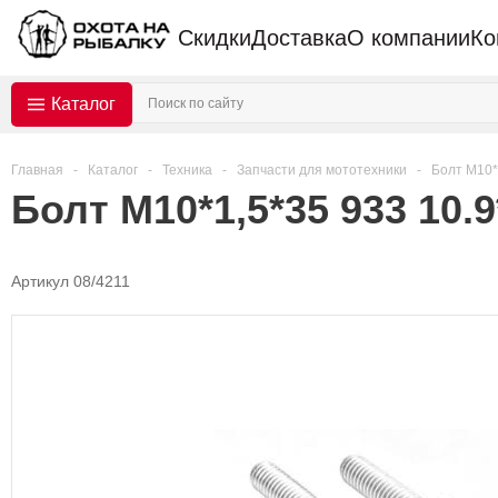
Скидки
Доставка
О компании
Ко
Каталог
Главная
-
Каталог
-
Техника
-
Запчасти для мототехники
-
Болт М10*
Болт М10*1,5*35 933 10.
Артикул 08/4211