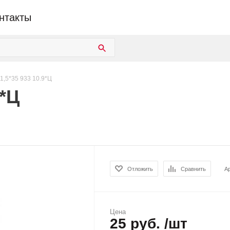
нтакты
1,5*35 933 10.9*Ц
9*Ц
Отложить
Сравнить
А
Цена
25 руб. /шт