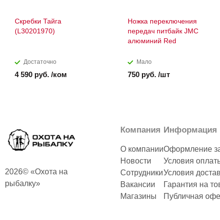
Скребки Тайга
Ножка переключения
(L30201970)
передач питбайк JMC
алюминий Red
Достаточно
Мало
4 590 руб. /ком
750 руб. /шт
Компания
Информация
О компании
Оформление з
Новости
Условия оплат
2026© «Охота на
Сотрудники
Условия доста
рыбалку»
Вакансии
Гарантия на то
Магазины
Публичная офе