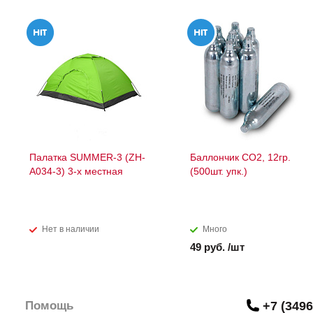
Палатка SUMMER-3 (ZH-
Баллончик СО2, 12гр.
A034-3) 3-х местная
(500шт. упк.)
Нет в наличии
Много
49 руб. /шт
Помощь
+7 (3496