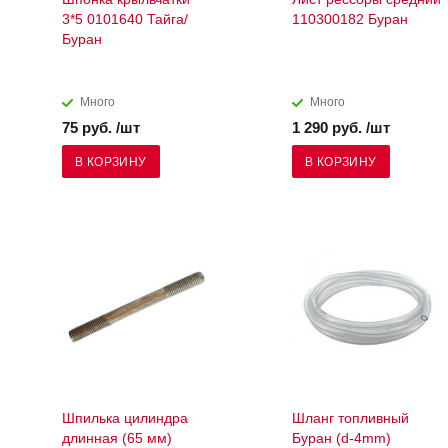
3*5 0101640 Тайга/
110300182 Буран
Буран
Много
Много
75 руб. /шт
1 290 руб. /шт
В КОРЗИНУ
В КОРЗИНУ
Шпилька цилиндра
Шланг топливный
длинная (65 мм)
Буран (d-4mm)