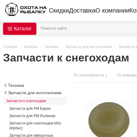
Скидки
Доставка
О компании
Ко
Каталог
Главная
-
Каталог
-
Техника
-
Запчасти для мототехники
-
Запчасти 
Запчасти к снегоходам
По популярности
По алфави
Техника
Запчасти для мототехники
Запчасти к снегоходам
Запчасти для РМ Буран
Запчасти для РМ Рыбинка
Запчасти для снегоходов Irbis
(Ирбис)
Запчасти для импортных