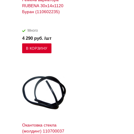
RUBENA 30х14х1120
Буран (110602235)
Много
4 290 руб. /шт
В КОРЗИНУ
Окантовка стекла
(молдинг) 110700037