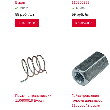
Буран
110800285
Много
Много
55 руб. /шт
59 руб. /м
В КОРЗИНУ
В КОРЗИНУ
Пружина трансмиссии
Гайка крепления
110600018 Буран
головки цилиндров
110500042 Буран