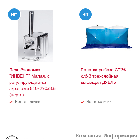
Печь Экономка
Палатка рыбака СТЭК
"ИНВЕНТ" Малая, с
куб-3 трехслойная
регулирующимися
дышащая ДУБЛЬ
экранами 510х290х335
(нерж.)
Нет в наличии
Нет в наличии
Компания
Информация