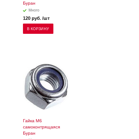
Буран
Много
120 руб. /шт
В КОРЗИНУ
Гайка М6
самоконтрящаяся
Буран