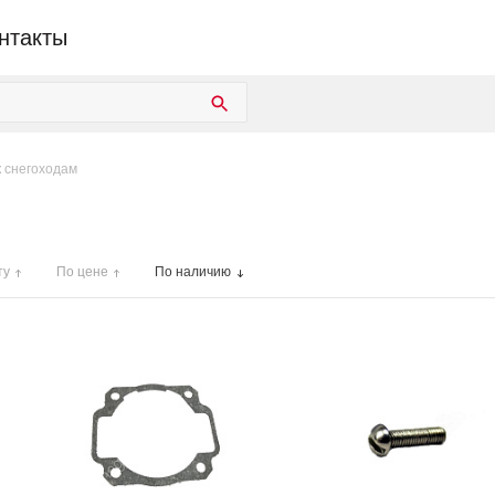
нтакты
к снегоходам
ту
По цене
По наличию