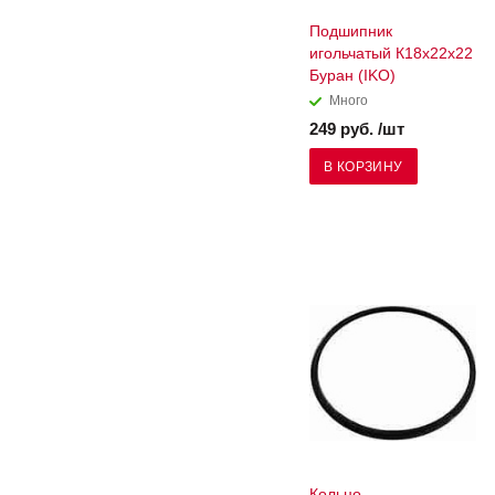
Подшипник
игольчатый К18х22х22
Буран (IKO)
Много
249 руб. /шт
В КОРЗИНУ
Кольцо