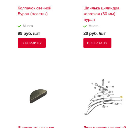
Колпачок свечной
Шпилька цилиндра
Буран (пластик)
короткая (30 мм)
Буран
Много
Много
99 руб. /шт
20 руб. /шт
В КОРЗИНУ
В КОРЗИНУ
Шпонка крыльчатки
Лист рессоры средний