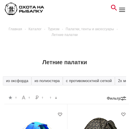
Главная
-
Каталог
-
Туризм
-
Палатки, тенты и аксессуары
-
Летние палатки
Летние палатки
из оксфорда
из полиэстера
с противомосктной сеткой
2х ме
Фильтр