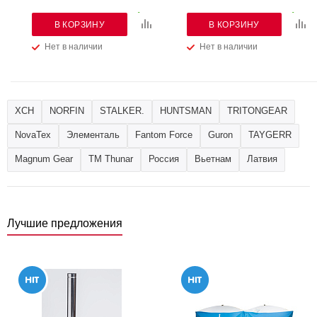
В КОРЗИНУ
В КОРЗИНУ
Нет в наличии
Нет в наличии
ХСН
NORFIN
STALKER.
HUNTSMAN
TRITONGEAR
NovaTex
Элементаль
Fantom Force
Guron
TAYGERR
Magnum Gear
ТМ Thunar
Россия
Вьетнам
Латвия
Лучшие предложения