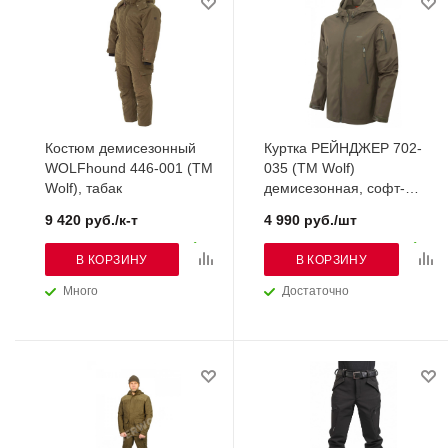
Костюм демисезонный
Куртка РЕЙНДЖЕР 702-
WOLFhound 446-001 (TM
035 (TM Wolf)
Wolf), табак
демисезонная, софт-
шелл, т.олива
9 420 руб./к-т
4 990 руб./шт
В КОРЗИНУ
В КОРЗИНУ
Много
Достаточно