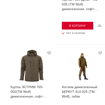
035 (TM Wolf)
демисезонная, софт-
шелл, черный
В КОРЗИНУ
Нет в наличии
Куртка ЭСТРИМ 765-
Костюм демисезонный
002(TM Wolf)
БЕРКУТ 414-025 (TM
демисезонная, софт-
Wolf), табак
шелл,т.олива