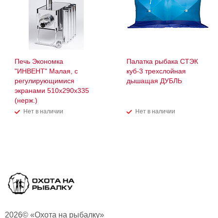
Печь Экономка
Палатка рыбака СТЭК
"ИНВЕНТ" Малая, с
куб-3 трехслойная
регулирующимися
дышащая ДУБЛЬ
экранами 510х290х335
(нерж.)
Нет в наличии
Нет в наличии
2026© «Охота на рыбалку»