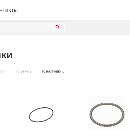
нтакты
ики
ту
По цене
По наличию