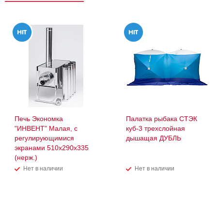
Печь Экономка
Палатка рыбака СТЭК
"ИНВЕНТ" Малая, с
куб-3 трехслойная
регулирующимися
дышащая ДУБЛЬ
экранами 510х290х335
(нерж.)
Нет в наличии
Нет в наличии