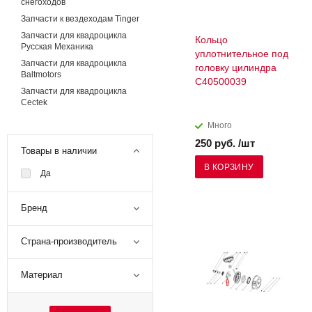
снегоходов
Запчасти к вездеходам Tinger
Запчасти для квадроцикла
Кольцо
Русская Механика
уплотнительное под
Запчасти для квадроцикла
головку цилиндра
Baltmotors
С40500039
Запчасти для квадроцикла
Cectek
Запчасти для квадроциклов
Много
GAMAX
250 руб. /шт
Запчасти к лодочным
Товары в наличии
моторам
В КОРЗИНУ
Да
Запчасти и комплектующие
оригинальные для моторов
HONDA
Бренд
Запчасти к
мотобуксировщикам
Страна-производитель
Запчасти к питбайкам JMC
Материал