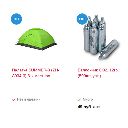
Палатка SUMMER-3 (ZH-
Баллончик СО2, 12гр.
A034-3) 3-х местная
(500шт. упк.)
Нет в наличии
Много
49 руб. /шт