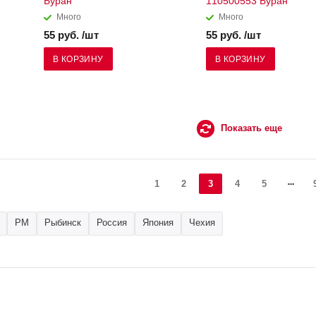
Буран
110500553 Буран
Много
Много
55 руб. /шт
55 руб. /шт
В КОРЗИНУ
В КОРЗИНУ
Показать еще
1
2
3
4
5
РМ
Рыбинск
Россия
Япония
Чехия