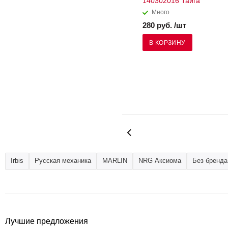
140302016 Тайга
Много
280 руб. /шт
В КОРЗИНУ
Irbis
Русская механика
MARLIN
NRG Аксиома
Без бренда
Лучшие предложения