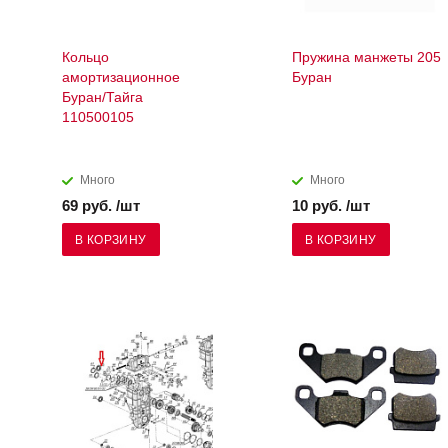
Кольцо
Пружина манжеты 205
амортизационное
Буран
Буран/Тайга
110500105
Много
Много
69 руб. /шт
10 руб. /шт
В КОРЗИНУ
В КОРЗИНУ