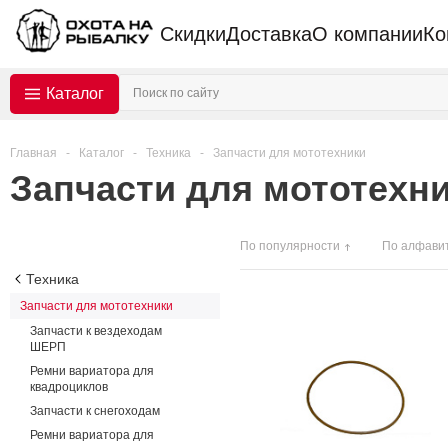
Скидки
Доставка
О компании
Ко
Каталог
Главная
-
Каталог
-
Техника
-
Запчасти для мототехники
Запчасти для мототехн
По популярности
По алфави
Техника
Запчасти для мототехники
Запчасти к вездеходам
ШЕРП
Ремни вариатора для
квадроциклов
Запчасти к снегоходам
Ремни вариатора для