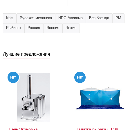
Irbis
Русская механика
NRG Аксиома
Без бренда
РМ
Рыбинск
Россия
Япония
Чехия
Лучшие предложения
Печь Экономка
Палатка рыбака СТЭК